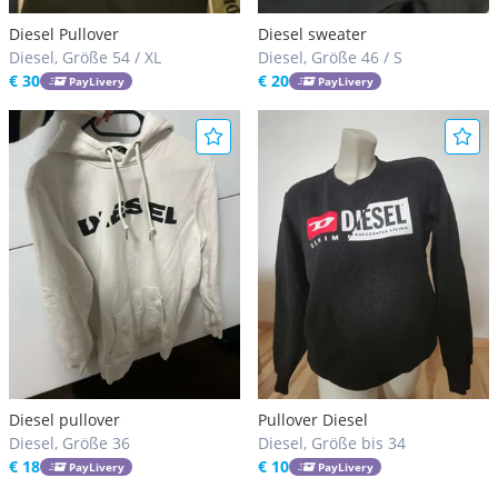
Diesel Pullover
Diesel sweater
Diesel, Größe 54 / XL
Diesel, Größe 46 / S
€ 30
€ 20
PayLivery
PayLivery
Diesel pullover
Pullover Diesel
Diesel, Größe 36
Diesel, Größe bis 34
€ 18
€ 10
PayLivery
PayLivery