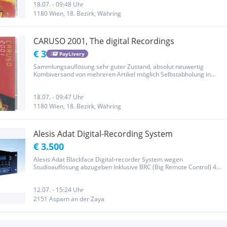
18.07. - 09:48 Uhr
1180 Wien, 18. Bezirk, Währing
CARUSO 2001, The digital Recordings
€ 3
PayLivery
Sammlungsauflösung sehr guter Zustand, absolut neuwertig
Kombiversand von mehreren Artikel möglich Selbstabholung in
Wien 18 möglich
18.07. - 09:47 Uhr
1180 Wien, 18. Bezirk, Währing
Alesis Adat Digital-Recording System
€ 3.500
Alesis Adat Blackface Digital-recorder System wegen
Studioauflösung abzugeben Inklusive BRC (Big Remote Control) 4
Stk. (= 32 tracks) mit Beschreibung und Lichtleiterkabel Features *
Digital analog tape recorder * Recording Format: ADAT Type I (16-
bit)...
12.07. - 15:24 Uhr
2151 Asparn an der Zaya