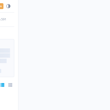
en
5.591