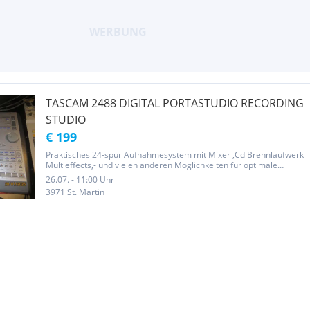
TASCAM 2488 DIGITAL PORTASTUDIO RECORDING
STUDIO
€ 199
Praktisches 24-spur Aufnahmesystem mit Mixer ,Cd Brennlaufwerk
Multieffects,- und vielen anderen Möglichkeiten für optimale
Aufnahmen.Weitere Details bitt aus dem passenden Alukoffer.
26.07. - 11:00 Uhr
3971 St. Martin