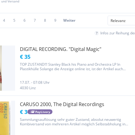
z und Versand
4
5
6
7
8
9
Weiter
Infos zur Reihung d
DIGITAL RECORDING. "Digital Magic"
€ 35
TOP ZUSTAND!!! Stanley Black his Piano and Orchestra LP In
Plastikhülle Solange die Anzeige online ist, ist der Artikel auch
verfügbar MEINE PREISE SIND NICHT VERHANDELBAR!!! Versand:
5€ VERSANDRABATTE!!!
17.07. - 07:08 Uhr
4030 Linz
CARUSO 2000, The Digital Recordings
€ 3
PayLivery
Sammlungsauflösung sehr guter Zustand, absolut neuwertig
Kombiversand von mehreren Artikel möglich Selbstabholung in
Wien 18 möglich