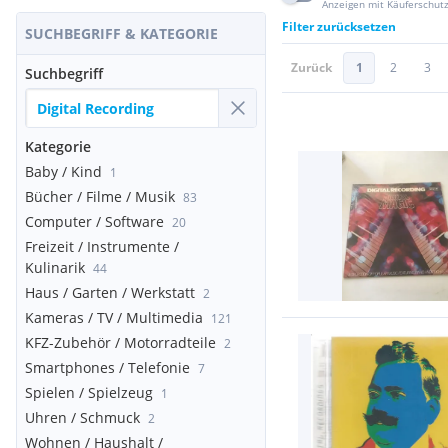
Anzeigen mit Käuferschut
Filter zurücksetzen
SUCHBEGRIFF & KATEGORIE
Zurück
1
2
3
Suchbegriff
Kategorie
Baby / Kind
1
Bücher / Filme / Musik
83
Computer / Software
20
Freizeit / Instrumente /
Kulinarik
44
Haus / Garten / Werkstatt
2
Kameras / TV / Multimedia
121
KFZ-Zubehör / Motorradteile
2
Smartphones / Telefonie
7
Spielen / Spielzeug
1
Uhren / Schmuck
2
Wohnen / Haushalt /