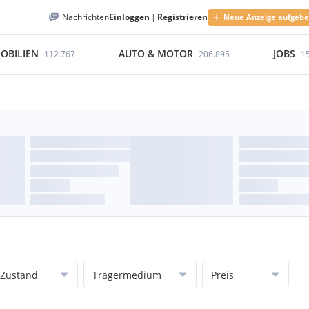
Nachrichten
Einloggen
|
Registrieren
Neue Anzeige aufgeb
OBILIEN
AUTO & MOTOR
JOBS
112.767
206.895
1
Zustand
Trägermedium
Preis