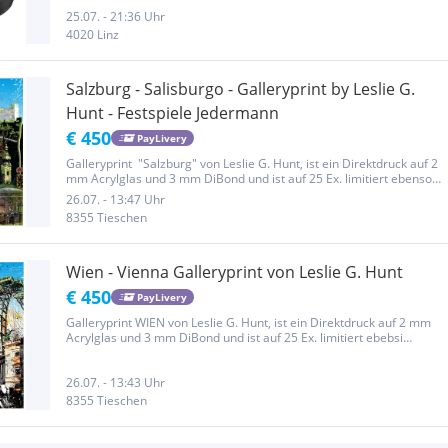
25.07. - 21:36 Uhr
4020 Linz
Salzburg - Salisburgo - Galleryprint by Leslie G.
Hunt - Festspiele Jedermann
€ 450
PayLivery
Galleryprint "Salzburg" von Leslie G. Hunt, ist ein Direktdruck auf 2
mm Acrylglas und 3 mm DiBond und ist auf 25 Ex. limitiert ebenso
nummeriert und signiert. Dieser Gallery Print erhält durch die
26.07. - 13:47 Uhr
Kombination aus Direktdruck auf Acrylglas und...
8355 Tieschen
Wien - Vienna Galleryprint von Leslie G. Hunt
€ 450
PayLivery
Galleryprint WIEN von Leslie G. Hunt, ist ein Direktdruck auf 2 mm
Acrylglas und 3 mm DiBond und ist auf 25 Ex. limitiert ebebsi
nummeriert und signiert. Dieser Gallery Print erhält durch die
Kombination aus Direktdruck auf Acrylglas und verstärkender...
26.07. - 13:43 Uhr
8355 Tieschen