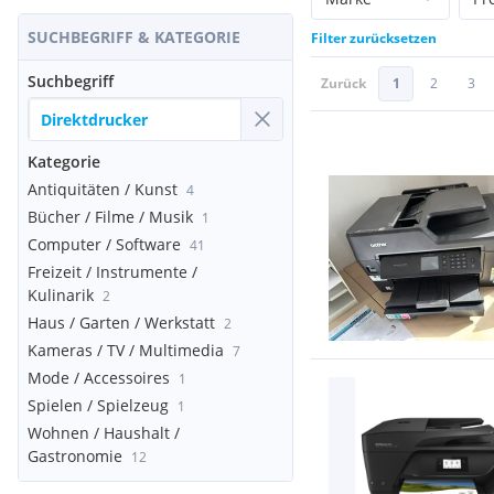
SUCHBEGRIFF & KATEGORIE
Filter zurücksetzen
Suchbegriff
Zurück
1
2
3
Kategorie
Antiquitäten / Kunst
4
Bücher / Filme / Musik
1
Computer / Software
41
Freizeit / Instrumente /
Kulinarik
2
Haus / Garten / Werkstatt
2
Kameras / TV / Multimedia
7
Mode / Accessoires
1
Spielen / Spielzeug
1
Wohnen / Haushalt /
Gastronomie
12