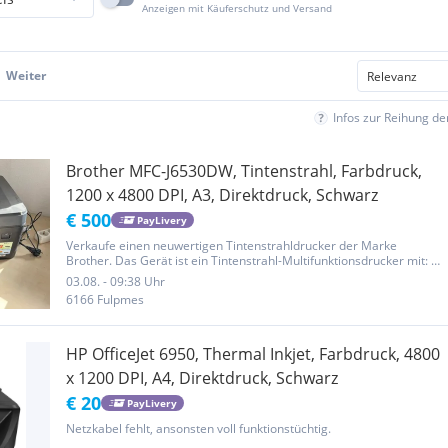
Anzeigen mit Käuferschutz und Versand
Weiter
Infos zur Reihung d
Brother MFC-J6530DW, Tintenstrahl, Farbdruck,
1200 x 4800 DPI, A3, Direktdruck, Schwarz
€ 500
PayLivery
Verkaufe einen neuwertigen Tintenstrahldrucker der Marke
Brother. Das Gerät ist ein Tintenstrahl-Multifunktionsdrucker mit: *
Drucken * Scannen * Kopieren * Fax * WLAN * A3-Druckfunktion
03.08. - 09:38 Uhr
6166 Fulpmes
HP OfficeJet 6950, Thermal Inkjet, Farbdruck, 4800
x 1200 DPI, A4, Direktdruck, Schwarz
€ 20
PayLivery
Netzkabel fehlt, ansonsten voll funktionstüchtig.