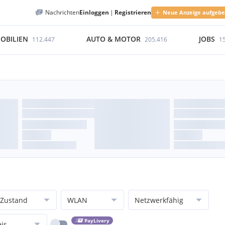
Nachrichten
Einloggen
|
Registrieren
Neue Anzeige aufgeb
OBILIEN
AUTO & MOTOR
JOBS
112.447
205.416
1
Zustand
WLAN
Netzwerkfähig
PayLivery
eis