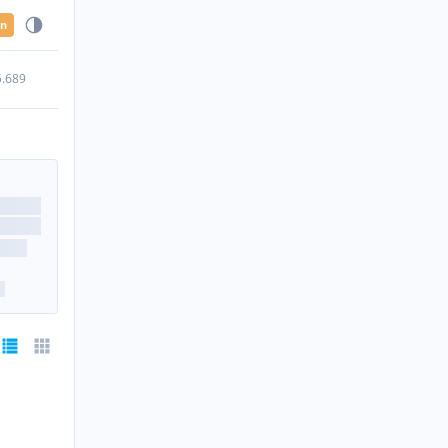
en
5.689