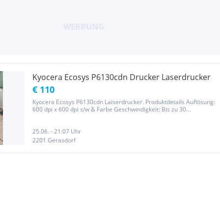
Kyocera Ecosys P6130cdn Drucker Laserdrucker
€ 110
Kyocera Ecosys P6130cdn Laiserdrucker. Produktdetails Auflösung:
600 dpi x 600 dpi s/w & Farbe Geschwindigkeit: Bis zu 30
Seiten/Min. - s/w & Farbe Emulation: PCL 6 (5c, XL), KPDL 3
(PostScript 3 kompatibel), PDF-Direktdruck 1.7, XPS-Direktdruck ...
25.06. - 21:07 Uhr
2201 Gerasdorf