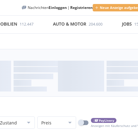
Nachrichten
Einloggen
|
Registrieren
Neue Anzeige aufgeb
OBILIEN
AUTO & MOTOR
JOBS
112.447
204.600
1
PayLivery
Zustand
Preis
Anzeigen mit Käuferschutz und