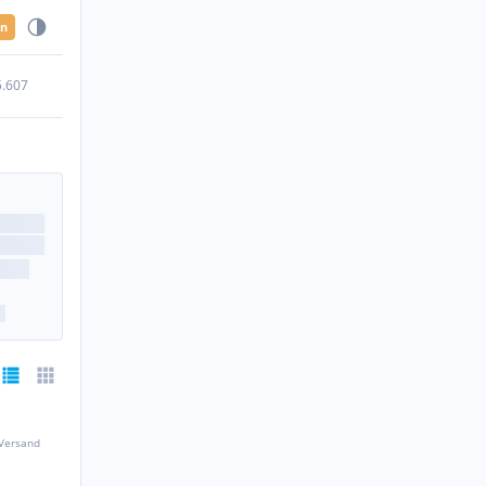
en
5.607
 Versand