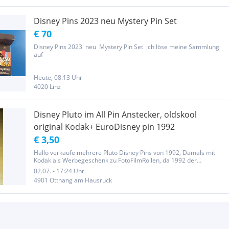
Disney Pins 2023 neu Mystery Pin Set
€ 70
Disney Pins 2023 neu Mystery Pin Set ich löse meine Sammlung
auf
Heute, 08:13 Uhr
4020 Linz
Disney Pluto im All Pin Anstecker, oldskool
original Kodak+ EuroDisney pin 1992
€ 3,50
Hallo verkaufe mehrere Pluto Disney Pins von 1992, Damals mit
Kodak als Werbegeschenk zu FotoFilmRollen, da 1992 der
EuroDisney Park in Frankreich erröffnet hat. :) Der Erlös dadurch
02.07. - 17:24 Uhr
kommt sozialem zugute, in meiner arbeit @ Lebenshilfe. Je Pin 3,5€,
4901 Ottnang am Hausruck
VHB...