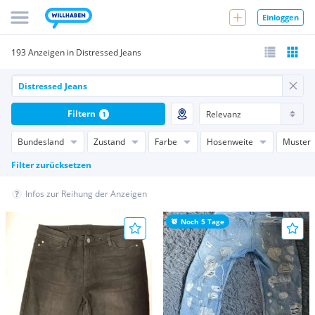
Einloggen
193 Anzeigen in Distressed Jeans
Filtern
1
Bundesland
Zustand
Farbe
Hosenweite
Muster
Filter zurücksetzen
Infos zur Reihung der Anzeigen
Noch 5 Tage