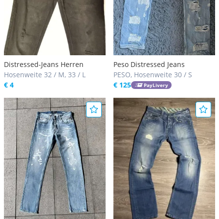
Distressed-Jeans Herren
Peso Distressed Jeans
Hosenweite 32 / M, 33 / L
PESO, Hosenweite 30 / S
€ 4
€ 125
PayLivery