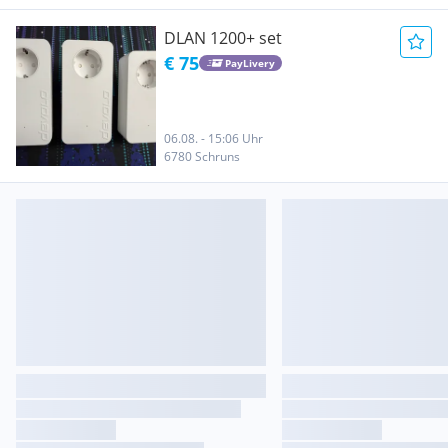
DLAN 1200+ set
€ 75
PayLivery
06.08. - 15:06 Uhr
6780 Schruns