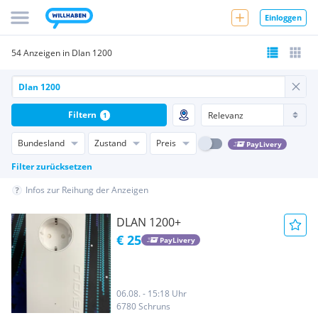
Einloggen
54 Anzeigen in Dlan 1200
Filtern
1
Bundesland
Zustand
Preis
PayLivery
Filter zurücksetzen
Infos zur Reihung der Anzeigen
DLAN 1200+
€ 25
PayLivery
06.08. - 15:18 Uhr
6780 Schruns