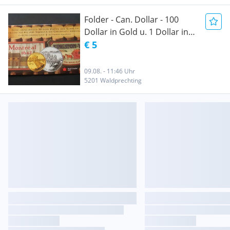
Folder - Can. Dollar - 100
Dollar in Gold u. 1 Dollar in
Silber 1992
€ 5
09.08. - 11:46 Uhr
5201 Waldprechting