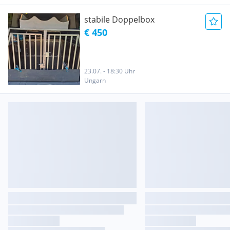
stabile Doppelbox
€ 450
23.07. - 18:30 Uhr
Ungarn