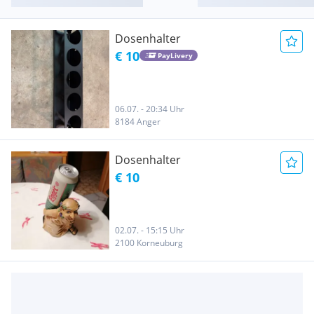
Dosenhalter
€ 10
PayLivery
06.07. - 20:34 Uhr
8184 Anger
Dosenhalter
€ 10
02.07. - 15:15 Uhr
2100 Korneuburg