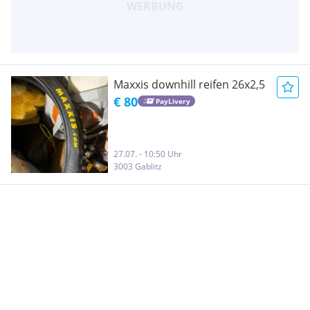
Maxxis downhill reifen 26x2,5
€ 80
PayLivery
27.07. - 10:50 Uhr
3003 Gablitz