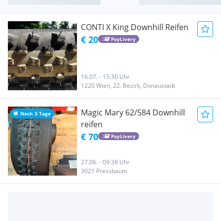
CONTI X King Downhill Reifen
€ 20
PayLivery
16.07. - 15:30 Uhr
1220 Wien, 22. Bezirk, Donaustadt
Magic Mary 62/584 Downhill
Noch 3 Tage
reifen
€ 70
PayLivery
27.06. - 09:38 Uhr
3021 Pressbaum