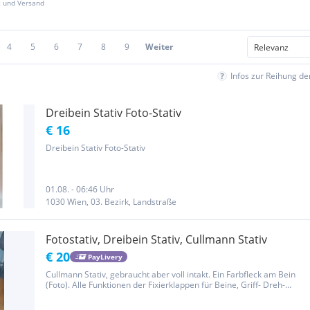
z und Versand
4
5
6
7
8
9
Weiter
Infos zur Reihung d
Dreibein Stativ Foto-Stativ
€ 16
Dreibein Stativ Foto-Stativ
01.08. - 06:46 Uhr
1030 Wien, 03. Bezirk, Landstraße
Fotostativ, Dreibein Stativ, Cullmann Stativ
€ 20
PayLivery
Cullmann Stativ, gebraucht aber voll intakt. Ein Farbfleck am Bein
(Foto). Alle Funktionen der Fixierklappen für Beine, Griff- Dreh-
Winkelfixierungen sind einwandfrei. (Ich kann das Stativ auch
persönlich nach Wien mitbringen)