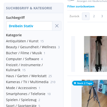
Anzeigen mit Käuferschut
Filter zurücksetzen
SUCHBEGRIFF & KATEGORIE
Zurück
1
2
3
Suchbegriff
Kategorie
Antiquitäten / Kunst
15
Beauty / Gesundheit / Wellness
3
Bücher / Filme / Musik
1
Computer / Software
4
Freizeit / Instrumente /
Kulinarik
15
Haus / Garten / Werkstatt
25
Kameras / TV / Multimedia
210
Noch 2 Tage
Mode / Accessoires
1
Smartphones / Telefonie
10
Spielen / Spielzeug
2
Sport / Sportgeräte
5