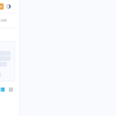
en
5.540