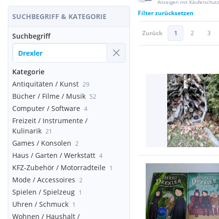
Anzeigen mit Käuferschut
Filter zurücksetzen
SUCHBEGRIFF & KATEGORIE
Zurück
1
2
3
Suchbegriff
Kategorie
Antiquitäten / Kunst
29
Bücher / Filme / Musik
52
Computer / Software
4
Freizeit / Instrumente /
Kulinarik
21
Games / Konsolen
2
Haus / Garten / Werkstatt
4
KFZ-Zubehör / Motorradteile
1
Mode / Accessoires
2
Spielen / Spielzeug
1
Uhren / Schmuck
1
Wohnen / Haushalt /