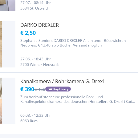
27.07. - 08:14 Uhr
3684 St. Oswald
DARKO DREXLER
€ 2,50
Stephanie Sanders DARKO DREXLER Allein unter Bösewichten
Neupreis: € 13,40 ab 5 Bücher Versand möglich
27.06. - 18:43 Uhr
2700 Wiener Neustadt
Kanalkamera / Rohrkamera G. Drexl
€ 390
€ 450
PayLivery
Zum Verkauf steht eine professionelle Rohr- und
Kanalinspektionskamera des deutschen Herstellers G. Drexl (Bad
Abbach), inklusive Schiebekabel auf Kabeltrommel und TFT-
Farbmonitor. Ausstattung: • Kamerakopf mit integrierter
Beleuchtung (LED-Ring),...
06.08. - 12:33 Uhr
6063 Rum