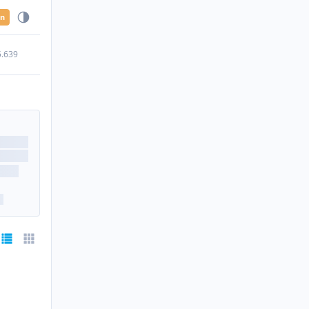
en
5.639