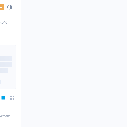
en
5.546
 Versand