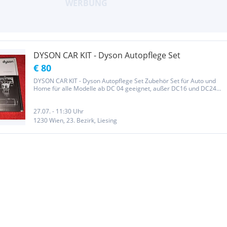
DYSON CAR KIT - Dyson Autopflege Set
€ 80
DYSON CAR KIT - Dyson Autopflege Set Zubehör Set für Auto und
Home für alle Modelle ab DC 04 geeignet, außer DC16 und DC24
und Dyson Akkusauger. Neu So wie am Foto abgebildet Bei Fragen
bitte mich einfach kontaktieren. Selbstabholung möglich...
27.07. - 11:30 Uhr
1230 Wien, 23. Bezirk, Liesing