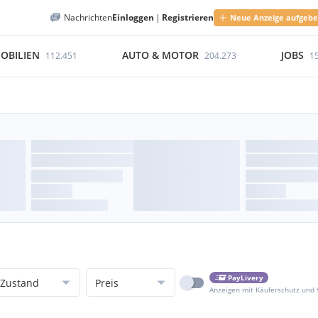
Nachrichten
Einloggen
|
Registrieren
Neue Anzeige aufgeb
OBILIEN
AUTO & MOTOR
JOBS
112.451
204.273
1
PayLivery
Zustand
Preis
Anzeigen mit Käuferschutz und