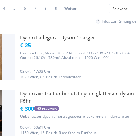
4
5
6
7
8
9
Weiter
Infos zur Reihung d
Dyson Ladegerät Dyson Charger
€ 25
Beschreibung Model: 205720-03 Input: 100-240V ~ 50/60Hz 0.6A
Output: 26.10V - 780mA Abzuholen in 1020 Wien 001
03.07. - 17:03 Uhr
1020 Wien, 02. Bezirk, Leopoldstadt
Dyson airstrait unbenutzt dyson glätteisen dyson
Föhn
€ 300
PayLivery
Unbenutzter dyson airstrait geschenkt bekommen in dunkelblau
06.07. - 00:31 Uhr
1150 Wien, 15. Bezirk, Rudolfsheim-Fünfhaus