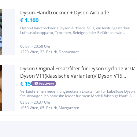
Dyson-Handtrockner + Dyson Airblade
€ 1.100
Dyson-Handtrockner + Dyson Airblade NEU, ein leistungsstarker
Luftausblasapparat, Trocknen, Reinigen oder Belüften sowie
Wasserhahn. VB
06.07. - 20:58 Uhr
1220 Wien, 22. Bezirk, Donaustadt
Dyson Original Ersatzfilter für Dyson Cyclone V10/
Dyson V11(klassische Varianten)/ Dyson V15
Detect
€ 15
PayLivery
Verkaufe einen neuen, ungenutzten Ersatzfilter für kabellose Dyson
Staubsauger. Ich habe ihn leider für mein Modell falsch gekauft. Auf
dem Filter bzw. der Gummidichtung befinden sich folgende
03.08. - 20:37 Uhr
Teilenummern: T130045 T130048 (zu finden auf Gummilippe)...
1050 Wien, 05. Bezirk, Margareten