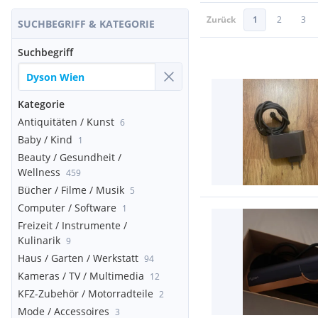
Zurück
1
2
3
SUCHBEGRIFF & KATEGORIE
Suchbegriff
Kategorie
Antiquitäten / Kunst
6
Baby / Kind
1
Beauty / Gesundheit /
Wellness
459
Bücher / Filme / Musik
5
Computer / Software
1
Freizeit / Instrumente /
Kulinarik
9
Haus / Garten / Werkstatt
94
Kameras / TV / Multimedia
12
KFZ-Zubehör / Motorradteile
2
Mode / Accessoires
3