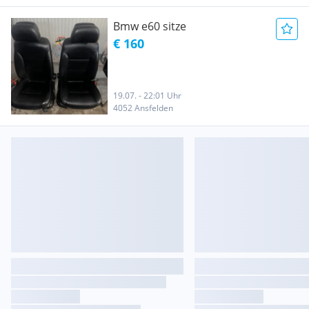
Bmw e60 sitze
€ 160
19.07. - 22:01 Uhr
4052 Ansfelden