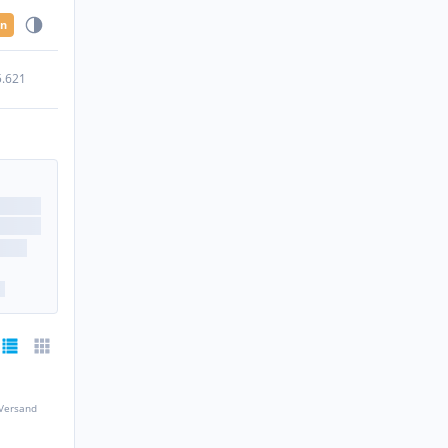
en
5.621
 Versand