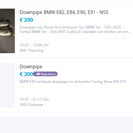
Downpipe BMW E82, E84, E90, E91 - N55
€ 200
Downpipe mit 76mm Durchmesser Für: BMW 1er - 135i (N55
Turbo) BMW 3er - 335i (N55 Turbo) Es handelt sich hierbei um eine
sehr hochwertige Motorsport-Downpipe, hergestellt aus poliertem
Edelstahl.
16.07. - 12:04 Uhr
4061 Pasching
Downpipe
€ 200
PayLivery
BMW E90 verbaute downpipe zu verkaufen Tuning Nmw E90 E91
10.07. - 21:17 Uhr
9500 Dobrova