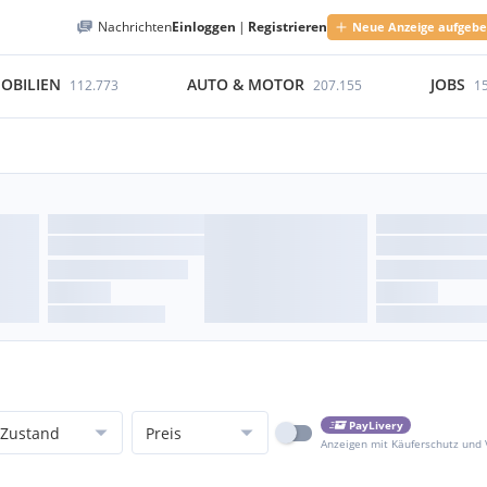
Nachrichten
Einloggen
|
Registrieren
Neue Anzeige aufgeb
OBILIEN
AUTO & MOTOR
JOBS
112.773
207.155
1
PayLivery
Zustand
Preis
Anzeigen mit Käuferschutz und