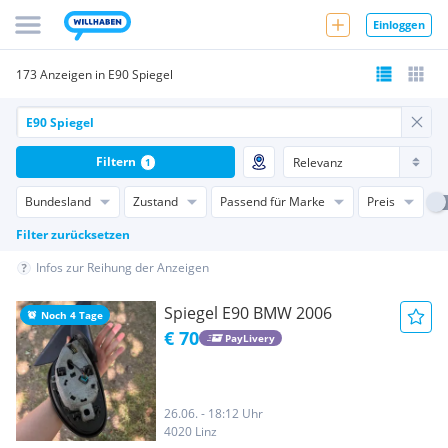
Einloggen
173 Anzeigen in E90 Spiegel
Filtern
1
Bundesland
Zustand
Passend für Marke
Preis
Filter zurücksetzen
Infos zur Reihung der Anzeigen
Spiegel E90 BMW 2006
Noch 4 Tage
€ 70
PayLivery
26.06. - 18:12 Uhr
4020 Linz