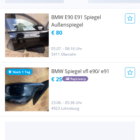
BMW E90 E91 Spiegel
Außenspiegel
€ 80
05.07. - 08:16 Uhr
5411 Oberalm
BMW Spiegel vfl e90/ e91
Noch 1 Tag
€ 25
PayLivery
23.06. - 05:36 Uhr
4923 Lohnsburg