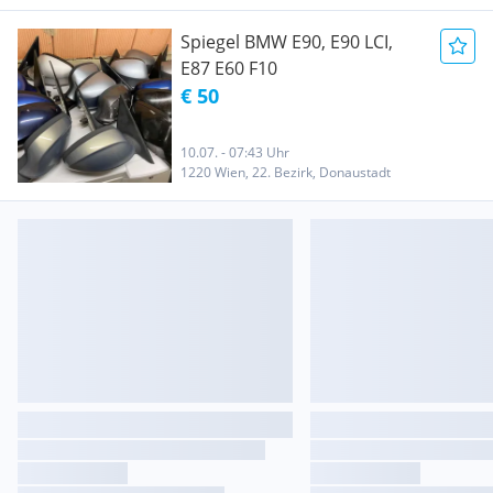
Spiegel BMW E90, E90 LCI,
E87 E60 F10
€ 50
10.07. - 07:43 Uhr
1220 Wien, 22. Bezirk, Donaustadt