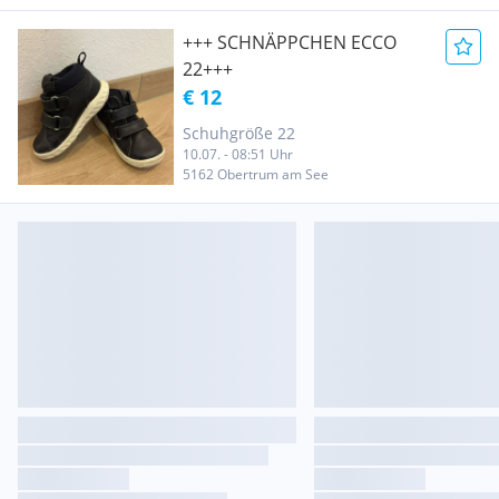
+++ SCHNÄPPCHEN ECCO
22+++
€ 12
Schuhgröße 22
10.07. - 08:51 Uhr
5162 Obertrum am See