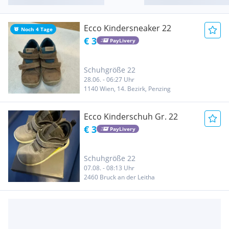
Ecco Kindersneaker 22
Noch 4 Tage
€ 3
PayLivery
Schuhgröße 22
28.06. - 06:27 Uhr
1140 Wien, 14. Bezirk, Penzing
Ecco Kinderschuh Gr. 22
€ 3
PayLivery
Schuhgröße 22
07.08. - 08:13 Uhr
2460 Bruck an der Leitha