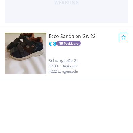
Ecco Sandalen Gr. 22
€ 8
PayLivery
Schuhgröße 22
07.08. - 04:45 Uhr
4222 Langenstein