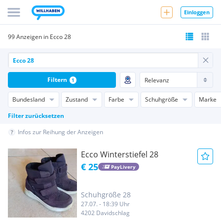
Einloggen
99 Anzeigen in Ecco 28
Filtern
1
Bundesland
Zustand
Farbe
Schuhgröße
Marke
Filter zurücksetzen
Infos zur Reihung der Anzeigen
Ecco Winterstiefel 28
€ 25
PayLivery
Schuhgröße 28
27.07. - 18:39 Uhr
4202 Davidschlag