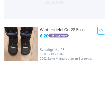
Winterstiefel Gr. 28 Ecco
€ 20
PayLivery
Schuhgröße 28
03.08. - 18:22 Uhr
7062 Sankt Margarethen im Burgenland