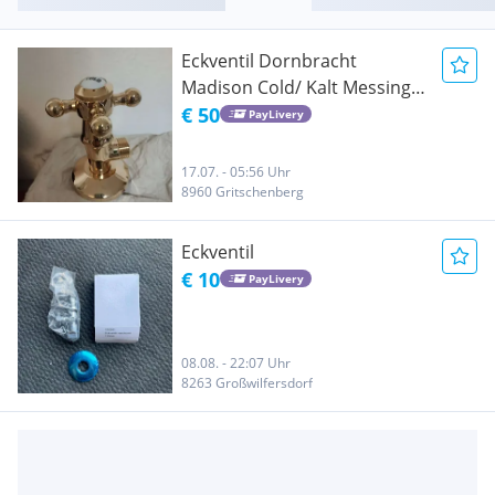
Eckventil Dornbracht
Madison Cold/ Kalt Messing
Eckventil
€ 50
PayLivery
17.07. - 05:56 Uhr
8960 Gritschenberg
Eckventil
€ 10
PayLivery
08.08. - 22:07 Uhr
8263 Großwilfersdorf