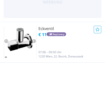
Eckventil
€ 11
PayLivery
07.08. - 09:50 Uhr
1220 Wien, 22. Bezirk, Donaustadt