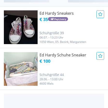
Ed Hardy Sneakers
€ 35
PayLivery
Schuhgröße 39
06.07. - 13:23 Uhr
1050 Wien, 05. Bezirk, Margareten
Ed Hardy Schuhe Sneaker
€ 100
Schuhgröße 44
28.06. - 13:00 Uhr
4600 Wels