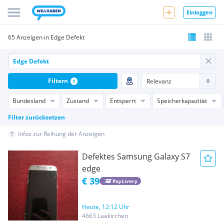
Einloggen
65 Anzeigen in Edge Defekt
Filtern
1
Bundesland
Zustand
Entsperrt
Speicherkapazität
Filter zurücksetzen
Infos zur Reihung der Anzeigen
Defektes Samsung Galaxy S7
edge
€ 39
PayLivery
Heute, 12:12 Uhr
4663 Laakirchen