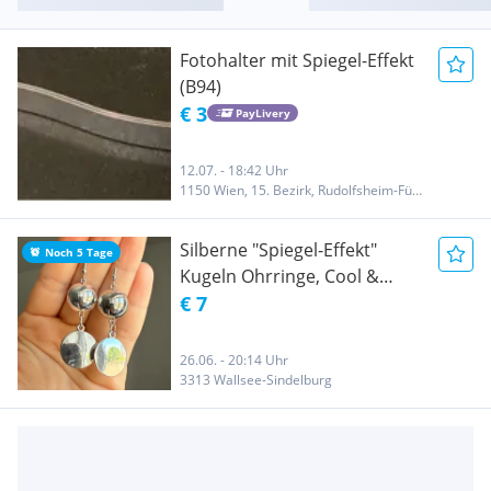
Fotohalter mit Spiegel-Effekt
(B94)
€ 3
PayLivery
12.07. - 18:42 Uhr
1150 Wien, 15. Bezirk, Rudolfsheim-Fünfhaus
Silberne "Spiegel-Effekt"
Noch 5 Tage
Kugeln Ohrringe, Cool &
Modern
€ 7
26.06. - 20:14 Uhr
3313 Wallsee-Sindelburg