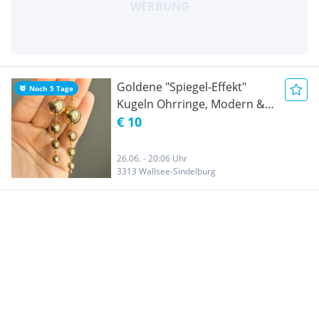
Goldene "Spiegel-Effekt"
Noch 5 Tage
Kugeln Ohrringe, Modern &
Elegant
€ 10
26.06. - 20:06 Uhr
3313 Wallsee-Sindelburg