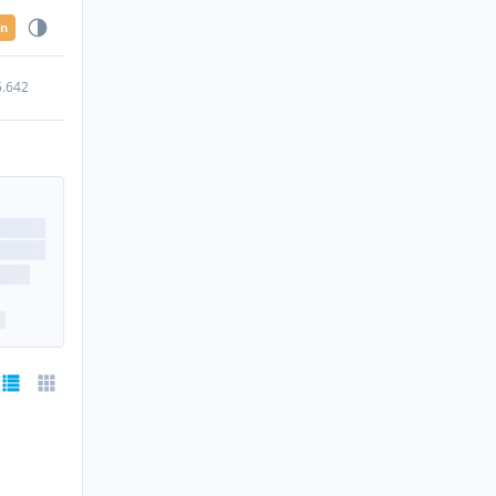
en
5.642