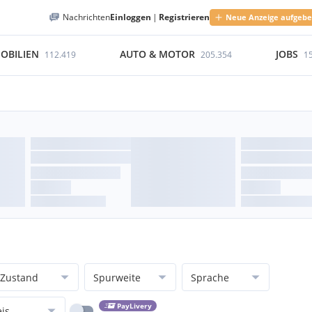
Nachrichten
Einloggen
|
Registrieren
Neue Anzeige aufgeb
OBILIEN
AUTO & MOTOR
JOBS
112.419
205.354
1
Zustand
Spurweite
Sprache
PayLivery
eis