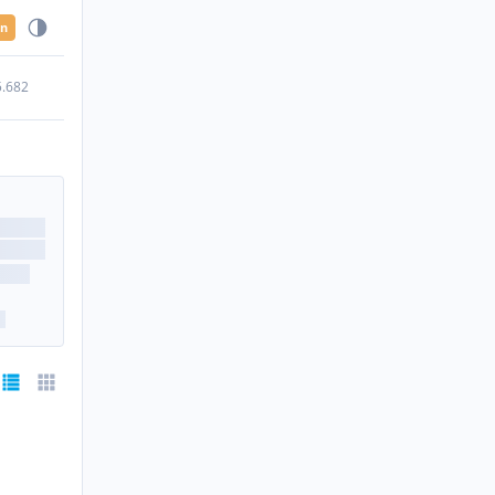
en
5.682