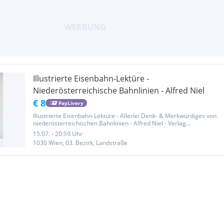
Illustrierte Eisenbahn-Lektüre -
Niederösterreichische Bahnlinien - Alfred Niel
€ 8
PayLivery
Illustrierte Eisenbahn-Lektüre - Allerlei Denk- & Merkwürdiges von
niederösterreichischen Bahnlinien - Alfred Niel - Verlag
Niederösterreichisches Pressehaus - Hardcover. Sehr gut erhalten.
15.07. - 20:59 Uhr
Selbstabholung in Wien 3 nahe U3 Gasometer (ca. 8 Gehminuten)...
1030 Wien, 03. Bezirk, Landstraße