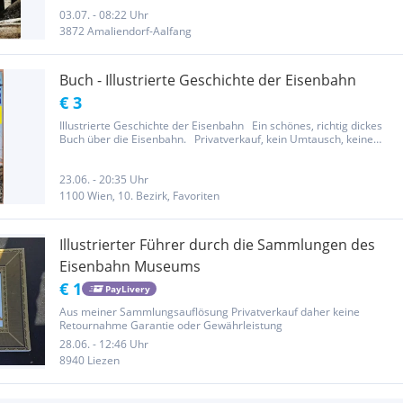
Einband: Hardcover mit Schutzumschlag, gebunden, 256 Seiten im
Großformat...
03.07. - 08:22 Uhr
3872 Amaliendorf-Aalfang
Buch - Illustrierte Geschichte der Eisenbahn
€ 3
Illustrierte Geschichte der Eisenbahn Ein schönes, richtig dickes
Buch über die Eisenbahn. Privatverkauf, kein Umtausch, keine
Gewährleistung, keine Rücknahme
23.06. - 20:35 Uhr
1100 Wien, 10. Bezirk, Favoriten
Illustrierter Führer durch die Sammlungen des
Eisenbahn Museums
€ 1
PayLivery
Aus meiner Sammlungsauflösung Privatverkauf daher keine
Retournahme Garantie oder Gewährleistung
28.06. - 12:46 Uhr
8940 Liezen