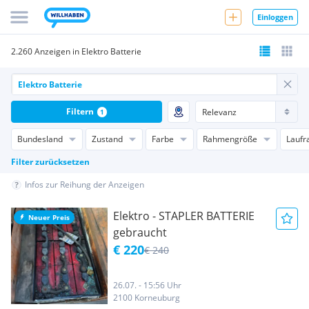
Einloggen
2.260 Anzeigen in Elektro Batterie
Filtern
1
Bundesland
Zustand
Farbe
Rahmengröße
Laufr
Filter zurücksetzen
Infos zur Reihung der Anzeigen
Elektro - STAPLER BATTERIE
Neuer Preis
gebraucht
€ 220
€ 240
26.07. - 15:56 Uhr
2100 Korneuburg