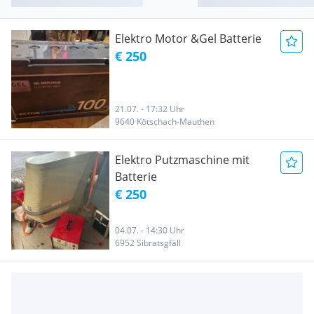
Elektro Motor &Gel Batterie
€ 250
21.07. - 17:32 Uhr
9640 Kötschach-Mauthen
Elektro Putzmaschine mit
Batterie
€ 250
04.07. - 14:30 Uhr
6952 Sibratsgfäll