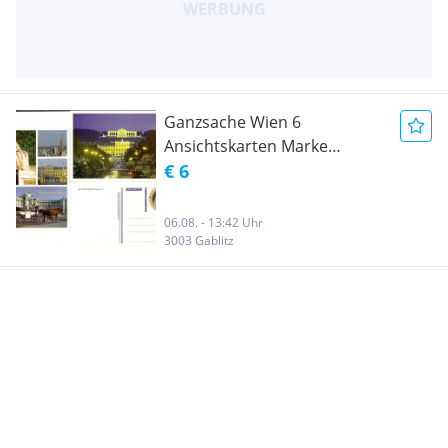
Ganzsache Wien 6
Ansichtskarten Marke
Elisabeth 1998
€ 6
06.08. - 13:42 Uhr
3003 Gablitz