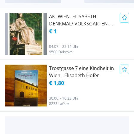
AK- WIEN -ELISABETH
DENKMAL/ VOLKSGARTEN-
ungel.
€ 1
04.07. - 22:14 Uhr
9500 Dobrova
Trostgasse 7 eine Kindheit in
Wien - Elisabeth Hofer
€ 1,80
30.06. - 10:23 Uhr
8233 Lafnitz