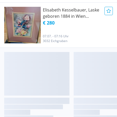
Elisabeth Kesselbauer, Laske
geboren 1884 in Wien
gestorben 1977 in Wien
€ 280
07.07. - 07:16 Uhr
3032 Eichgraben