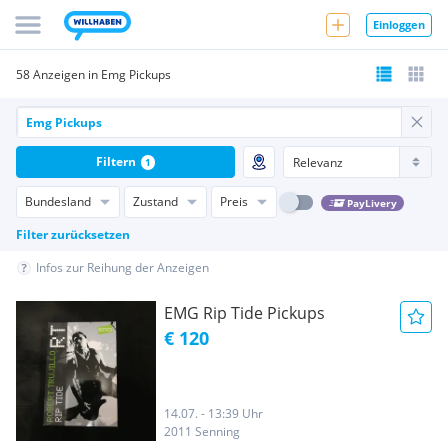
Einloggen
58 Anzeigen in Emg Pickups
Filtern
1
Bundesland
Zustand
Preis
PayLivery
Filter zurücksetzen
Infos zur Reihung der Anzeigen
EMG Rip Tide Pickups
€ 120
14.07. - 13:39 Uhr
2011 Senning