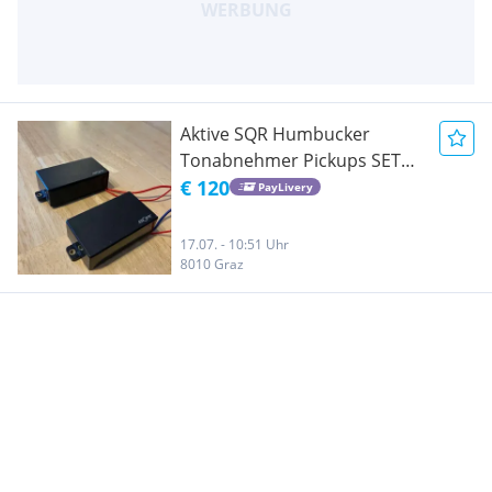
Aktive SQR Humbucker
Tonabnehmer Pickups SET
EMG Stil
€ 120
PayLivery
17.07. - 10:51 Uhr
8010 Graz