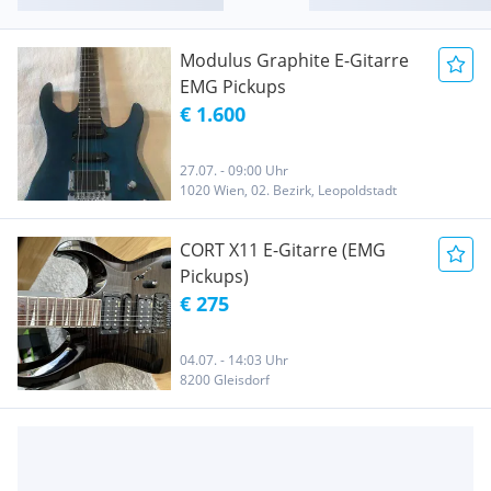
Modulus Graphite E-Gitarre
EMG Pickups
€ 1.600
27.07. - 09:00 Uhr
1020 Wien, 02. Bezirk, Leopoldstadt
CORT X11 E-Gitarre (EMG
Pickups)
€ 275
04.07. - 14:03 Uhr
8200 Gleisdorf