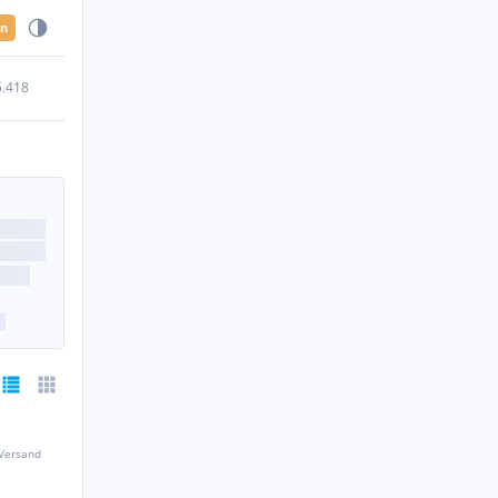
en
5.418
 Versand