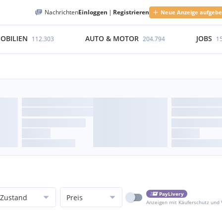
Nachrichten
Einloggen
|
Registrieren
Neue Anzeige aufgeb
OBILIEN
AUTO & MOTOR
JOBS
112.303
204.794
1
PayLivery
Zustand
Preis
Anzeigen mit Käuferschutz und