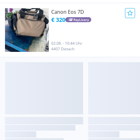
Canon Eos 7D
€ 320
PayLivery
02.08. - 10:44 Uhr
4407 Dietach