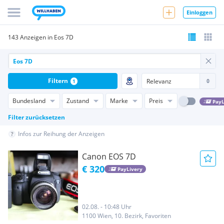
Einloggen
143 Anzeigen in Eos 7D
Filtern
1
Bundesland
Zustand
Marke
Preis
PayL
Filter zurücksetzen
Infos zur Reihung der Anzeigen
Canon EOS 7D
€ 320
PayLivery
02.08. - 10:48 Uhr
1100 Wien, 10. Bezirk, Favoriten