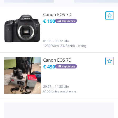
Canon EOS 7D
€ 190
PayLivery
01.08. - 08:32 Uhr
1230 Wien, 23. Bezirk, Liesing
Canon EOS 7D
€ 450
PayLivery
29.07. - 14:28 Uhr
6156 Gries am Brenner