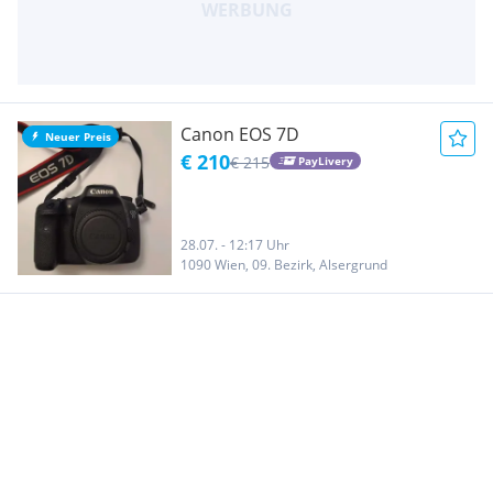
Canon EOS 7D
Neuer Preis
€ 210
€ 215
PayLivery
28.07. - 12:17 Uhr
1090 Wien, 09. Bezirk, Alsergrund