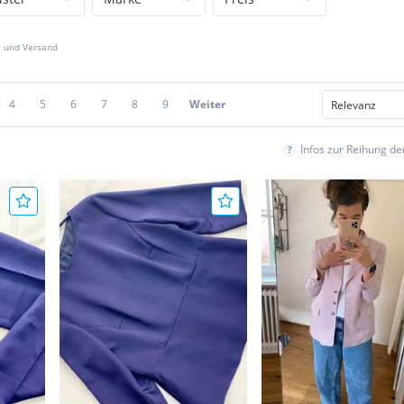
z und Versand
4
5
6
7
8
9
Weiter
Infos zur Reihung d