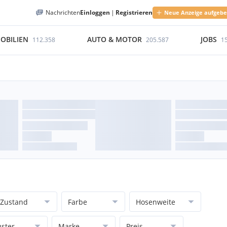
Nachrichten
Einloggen
|
Registrieren
Neue Anzeige aufgeb
OBILIEN
AUTO & MOTOR
JOBS
112.358
205.587
1
Zustand
Farbe
Hosenweite
ster
Marke
Preis