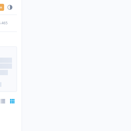
en
5.465