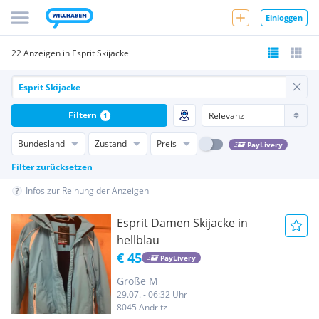
Einloggen
22 Anzeigen in Esprit Skijacke
Filtern
1
Bundesland
Zustand
Preis
PayLivery
Filter zurücksetzen
Infos zur Reihung der Anzeigen
Esprit Damen Skijacke in
hellblau
€ 45
PayLivery
Größe M
29.07. - 06:32 Uhr
8045 Andritz