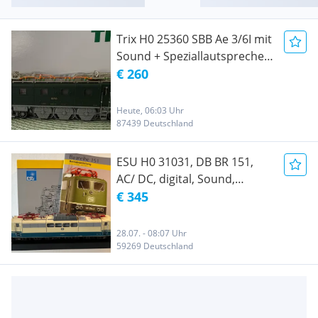
Trix H0 25360 SBB Ae 3/6I mit
Sound + Speziallautsprecher
von ESU
€ 260
Heute, 06:03 Uhr
87439 Deutschland
ESU H0 31031, DB BR 151,
AC/ DC, digital, Sound,
Pantosteuerung - Top!
€ 345
28.07. - 08:07 Uhr
59269 Deutschland