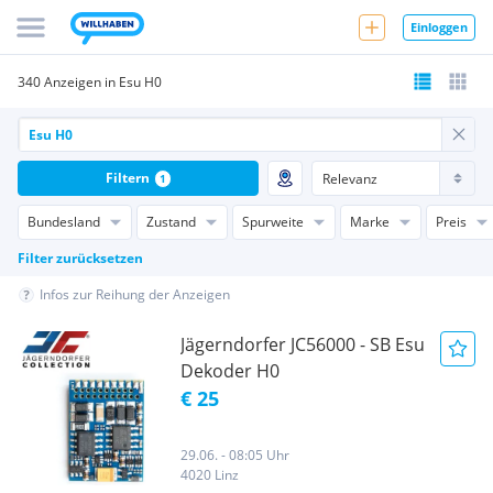
Einloggen
340 Anzeigen in Esu H0
Filtern
1
Bundesland
Zustand
Spurweite
Marke
Preis
Filter zurücksetzen
Infos zur Reihung der Anzeigen
Jägerndorfer JC56000 - SB Esu
Dekoder H0
€ 25
29.06. - 08:05 Uhr
4020 Linz