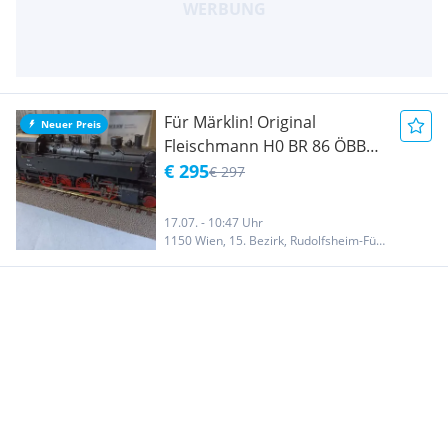
Für Märklin! Original
Neuer Preis
Fleischmann H0 BR 86 ÖBB
Digital mit ESU Sound*
€ 295
€ 297
Topmodell*
17.07. - 10:47 Uhr
1150 Wien, 15. Bezirk, Rudolfsheim-Fünfhaus