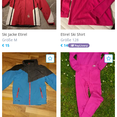
Ski Jacke Etirel
Etirel Ski Shirt
Größe M
Größe 128
€ 15
€ 14
PayLivery