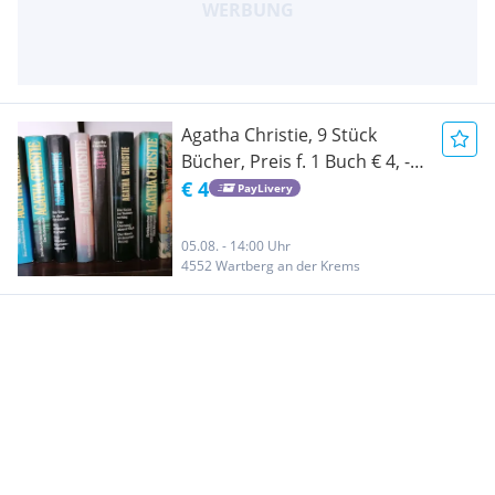
Agatha Christie, 9 Stück
Bücher, Preis f. 1 Buch € 4, -,
alle 9 Bücher € 30, -
€ 4
PayLivery
05.08. - 14:00 Uhr
4552 Wartberg an der Krems