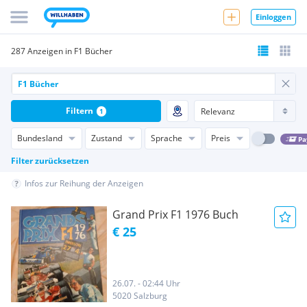
Einloggen
287 Anzeigen in F1 Bücher
Filtern
1
Bundesland
Zustand
Sprache
Preis
Pa
Filter zurücksetzen
Infos zur Reihung der Anzeigen
Grand Prix F1 1976 Buch
€ 25
26.07. - 02:44 Uhr
5020 Salzburg