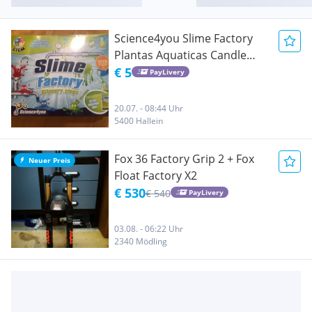
Science4you Slime Factory
Plantas Aquaticas Candle
Factory
€ 5
PayLivery
20.07. - 08:44 Uhr
5400 Hallein
Fox 36 Factory Grip 2 + Fox
Neuer Preis
Float Factory X2
€ 530
€ 540
PayLivery
03.08. - 06:22 Uhr
2340 Mödling