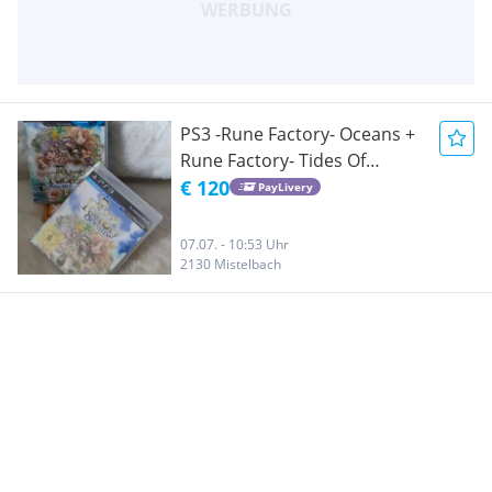
PS3 -Rune Factory- Oceans +
Rune Factory- Tides Of
Destiny
€ 120
PayLivery
07.07. - 10:53 Uhr
2130 Mistelbach