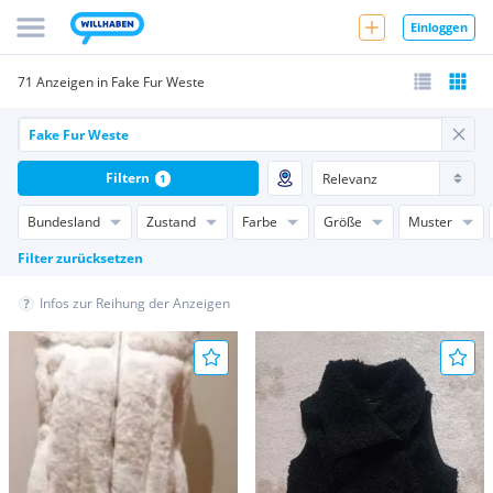
Einloggen
71 Anzeigen in Fake Fur Weste
Filtern
1
Bundesland
Zustand
Farbe
Größe
Muster
Filter zurücksetzen
Infos zur Reihung der Anzeigen