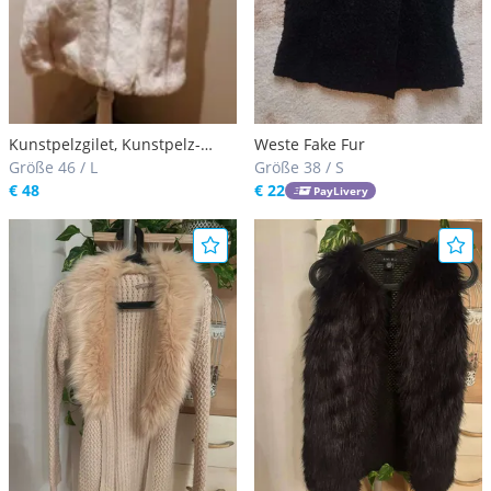
Kunstpelzgilet, Kunstpelz-
Weste Fake Fur
Gilet, Fake Fur Gilet, Pelz
Größe 46 / L
Größe 38 / S
Weste, Fake Fur Weste
€ 48
€ 22
PayLivery