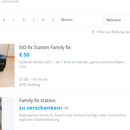
z und Versand
4
5
6
7
8
9
Weiter
Infos zur Reihung d
ISO fix Station Family fix
€ 50
Gekauft Herbst 2021 , für 1 Kind verwendet ,gerne auch mit Maxi
Cosi
07.08. - 19:18 Uhr
4342 Kolbing
Family fix station
zu verschenken
€ 10
Gebrauchte family fix Station Der Verkauf erfolgt unter Ausschluss
jeglicher Gewährleistung