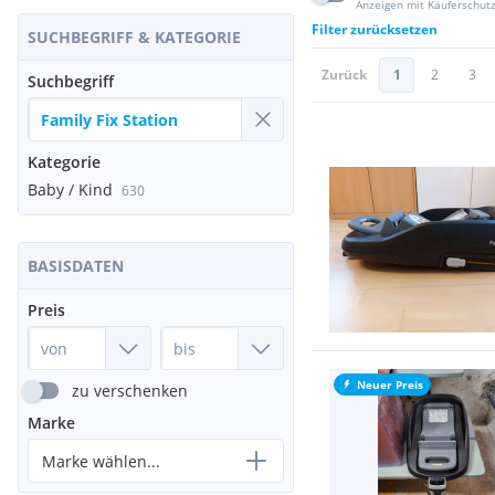
Anzeigen mit Käuferschut
Filter zurücksetzen
SUCHBEGRIFF & KATEGORIE
Zurück
1
2
3
Suchbegriff
Kategorie
Baby / Kind
630
BASISDATEN
Preis
Neuer Preis
zu verschenken
Marke
Marke wählen...