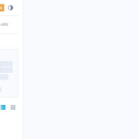
en
5.466