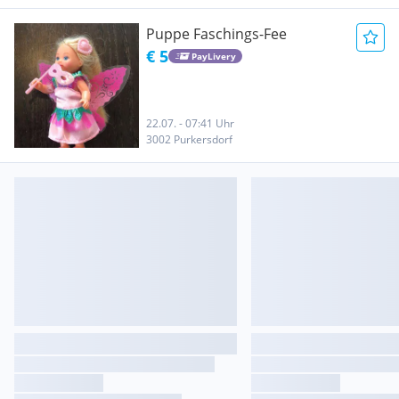
Puppe Faschings-Fee
€ 5
PayLivery
22.07. - 07:41 Uhr
3002 Purkersdorf