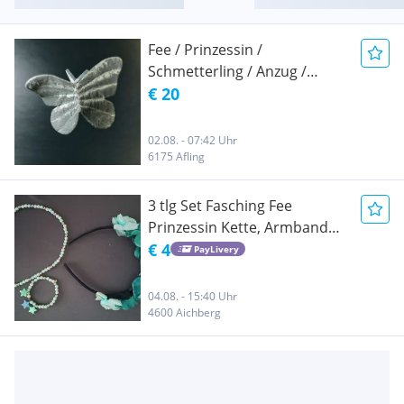
Fee / Prinzessin /
Schmetterling / Anzug /
Fasching
€ 20
02.08. - 07:42 Uhr
6175 Afling
3 tlg Set Fasching Fee
Prinzessin Kette, Armband
und Stirnband Mädchen
€ 4
PayLivery
Fasching
04.08. - 15:40 Uhr
4600 Aichberg