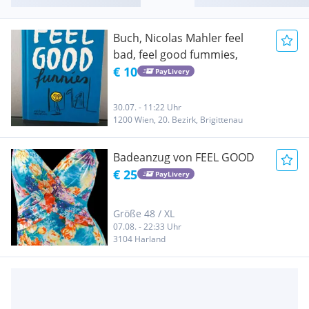
Buch, Nicolas Mahler feel
bad, feel good fummies,
€ 10
PayLivery
30.07. - 11:22 Uhr
1200 Wien, 20. Bezirk, Brigittenau
Badeanzug von FEEL GOOD
€ 25
PayLivery
Größe 48 / XL
07.08. - 22:33 Uhr
3104 Harland