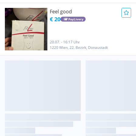
Feel good
€ 20
PayLivery
20.07. - 16:17 Uhr
1220 Wien, 22. Bezirk, Donaustadt