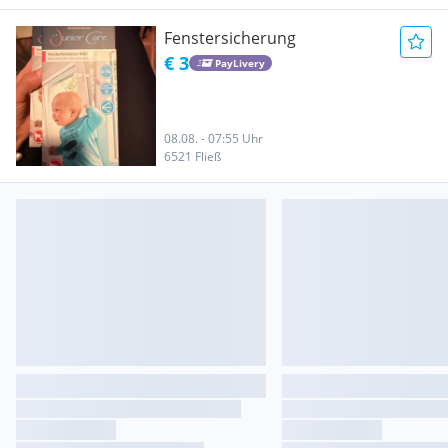
Fenstersicherung
€ 3
PayLivery
08.08. - 07:55 Uhr
6521 Fließ