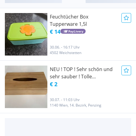
Feuchtücher Box
Tupperware 1,5l
€ 14
PayLivery
30.06. - 16:17 Uhr
4502 Weichstetten
NEU ! TOP ! Sehr schön und
sehr sauber ! Tolle
Kosmetiktuch Box !
€ 2
Taschentuch Box ! Feuchtuch
Box !
30.07. - 11:03 Uhr
1140 Wien, 14. Bezirk, Penzing