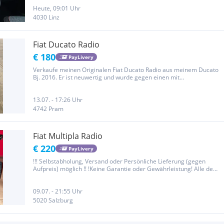
64GB Wireless Android Auto Wireless Carplay Bluetooth Zustand:...
Heute, 09:01 Uhr
4030 Linz
Fiat Ducato Radio
€ 180
PayLivery
Verkaufe meinen Originalen Fiat Ducato Radio aus meinem Ducato
Bj. 2016. Er ist neuwertig und wurde gegen einen mit
Rückfahrkamera getauscht. Bei Fragen gerne melden.
13.07. - 17:26 Uhr
4742 Pram
Fiat Multipla Radio
€ 220
PayLivery
!!! Selbstabholung, Versand oder Persönliche Lieferung (gegen
Aufpreis) möglich !! !Keine Garantie oder Gewährleistung! Alle dem
Verkäufer bekannten Mängel sind beschrieben und genannt
worden! Kein Rücktausch möglich!
09.07. - 21:55 Uhr
5020 Salzburg