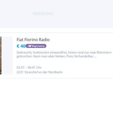
Fiat Fiorino Radio
€ 40
PayLivery
Gebraucht, funktioniert einwandfrei, hinten sind nur zwei Klammern
gebrochen. Kann man aber kleben. Preis Verhandelbar.
Teilenummer: Bosch 2250 CD REB SB12N, 7 643 726 316,
815CM3726E0672284, Preis Verhandelbar. Fiat Fiorino, Radio,
Transporter.
02.07. - 06:41 Uhr
2231 Strasshof an der Nordbahn