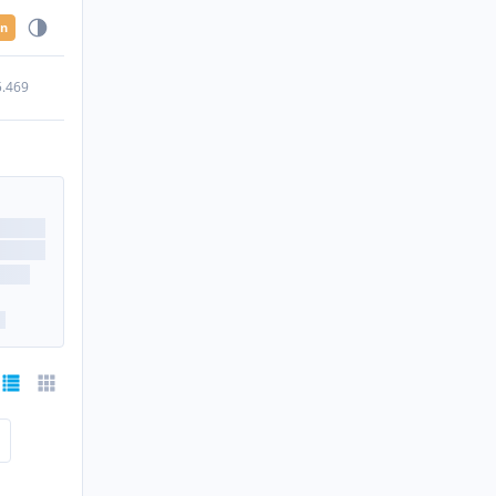
en
5.469