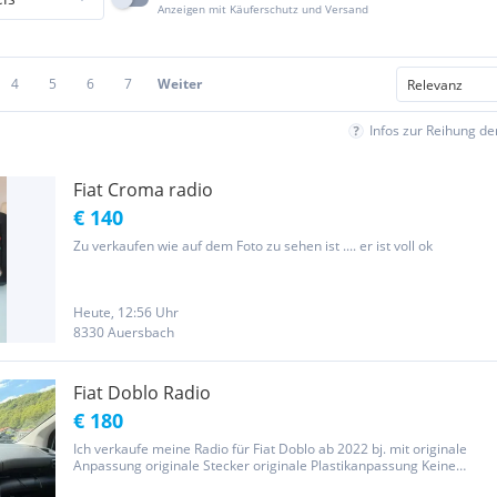
Anzeigen mit Käuferschutz und Versand
4
5
6
7
Weiter
Infos zur Reihung d
Fiat Croma radio
€ 140
Zu verkaufen wie auf dem Foto zu sehen ist .... er ist voll ok
Heute, 12:56 Uhr
8330 Auersbach
Fiat Doblo Radio
€ 180
Ich verkaufe meine Radio für Fiat Doblo ab 2022 bj. mit originale
Anpassung originale Stecker originale Plastikanpassung Keine
Gewährleistung, keine Garantie, keine Rücknahme RAM: 4G / ROM: