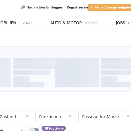
Nachrichten
Einloggen
|
Registrieren
Neue Anzeige aufgeb
OBILIEN
AUTO & MOTOR
JOBS
112.467
206.966
1
Zustand
Funktionen
Passend für Marke
PayLivery
eis