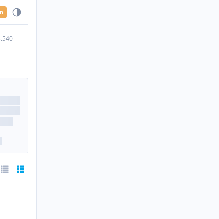
en
5.540