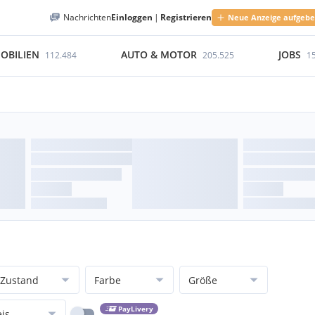
Nachrichten
Einloggen
|
Registrieren
Neue Anzeige aufgeb
OBILIEN
AUTO & MOTOR
JOBS
112.484
205.525
1
Zustand
Farbe
Größe
PayLivery
eis