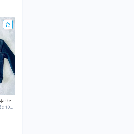
sjacke
ße 104,