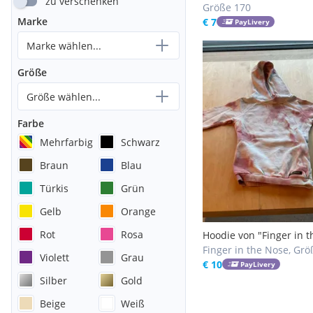
zu verschenken
Größe 170
Marke
€ 7
PayLivery
Marke wählen...
Größe
Größe wählen...
Farbe
Mehrfarbig
Schwarz
Braun
Blau
Türkis
Grün
Gelb
Orange
Rot
Rosa
Hoodie von "Finger in t
nose"
Finger in the Nose, Grö
Violett
Grau
€ 10
PayLivery
Silber
Gold
Beige
Weiß