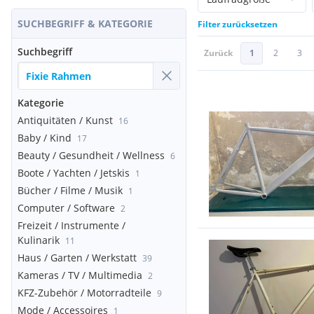
SUCHBEGRIFF & KATEGORIE
Filter zurücksetzen
Suchbegriff
Zurück
1
2
3
Kategorie
Antiquitäten / Kunst
16
Baby / Kind
17
Beauty / Gesundheit / Wellness
6
Boote / Yachten / Jetskis
1
Bücher / Filme / Musik
1
Computer / Software
2
Freizeit / Instrumente /
Kulinarik
11
Haus / Garten / Werkstatt
39
Kameras / TV / Multimedia
2
KFZ-Zubehör / Motorradteile
9
Mode / Accessoires
1