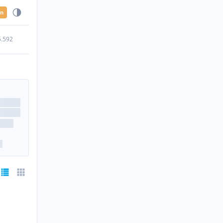
en
5.592