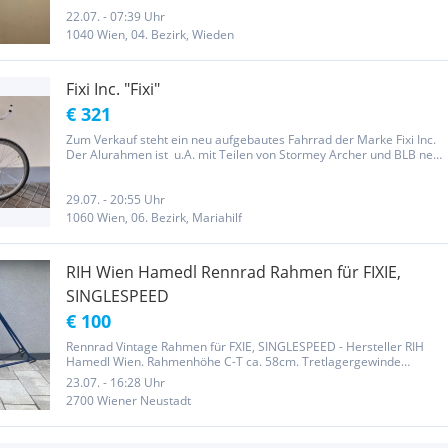
22.07. - 07:39 Uhr
1040 Wien, 04. Bezirk, Wieden
Fixi Inc. "Fixi"
€ 321
Zum Verkauf steht ein neu aufgebautes Fahrrad der Marke Fixi Inc.
Der Alurahmen ist u.A. mit Teilen von Stormey Archer und BLB neu
aufgebaut worden. Bremse gibt es nur vorne, hinten kann eine
Bremszange ergänzt werden. Fixi, nur für "Spezialisten" Das...
29.07. - 20:55 Uhr
1060 Wien, 06. Bezirk, Mariahilf
RIH Wien Hamedl Rennrad Rahmen für FIXIE,
SINGLESPEED
€ 100
Rennrad Vintage Rahmen für FXIE, SINGLESPEED - Hersteller RIH
Hamedl Wien. Rahmenhöhe C-T ca. 58cm. Tretlagergewinde
Französisch (Metrisch 35x1),, Einbaubreite 120mm Rahmen wurde
23.07. - 16:28 Uhr
vermutlich einmal blau überlackiert und mit Aufklebern von
2700 Wiener Neustadt
Radsporthändler...