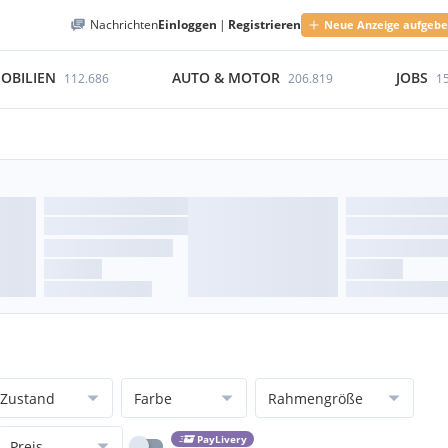
Nachrichten
Einloggen
|
Registrieren
Neue Anzeige aufgeb
OBILIEN
AUTO & MOTOR
JOBS
112.686
206.819
1
Zustand
Farbe
Rahmengröße
PayLivery
Preis