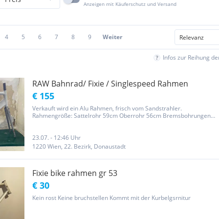
Anzeigen mit Käuferschutz und Versand
4
5
6
7
8
9
Weiter
Infos zur Reihung d
RAW Bahnrad/ Fixie / Singlespeed Rahmen
€ 155
Verkauft wird ein Alu Rahmen, frisch vom Sandstrahler.
Rahmengröße: Sattelrohr 59cm Oberrohr 56cm Bremsbohrungen
hinten und vorne Mit 1 Zoll Stahlgabel ebenfalls frisch vom
Sandstrahler Achtung der Rahmen und die Stahlgabel sind nicht
versiegelt, also...
23.07. - 12:46 Uhr
1220 Wien, 22. Bezirk, Donaustadt
Fixie bike rahmen gr 53
€ 30
Kein rost Keine bruchstellen Kommt mit der Kurbelgsrnitur