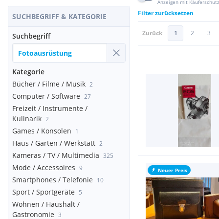
Anzeigen mit Käuferschut
Filter zurücksetzen
SUCHBEGRIFF & KATEGORIE
Zurück
1
2
3
Suchbegriff
Kategorie
Bücher / Filme / Musik
2
Computer / Software
27
Freizeit / Instrumente /
Kulinarik
2
Games / Konsolen
1
Haus / Garten / Werkstatt
2
Kameras / TV / Multimedia
325
Mode / Accessoires
9
Neuer Preis
Smartphones / Telefonie
10
Sport / Sportgeräte
5
Wohnen / Haushalt /
Gastronomie
3