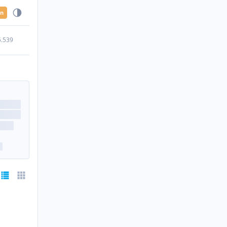
en
5.539