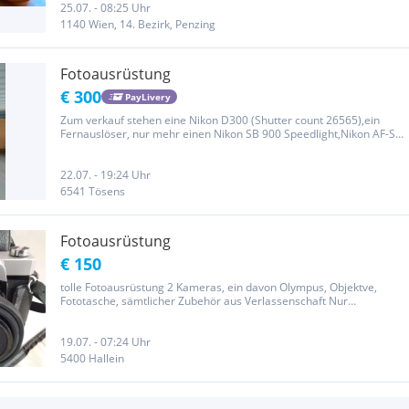
25.07. - 08:25 Uhr
1140 Wien, 14. Bezirk, Penzing
Fotoausrüstung
€ 300
PayLivery
Zum verkauf stehen eine Nikon D300 (Shutter count 26565),ein
Fernauslöser, nur mehr einen Nikon SB 900 Speedlight,Nikon AF-S
NIKKOR 12-24mm 1:4 DX G Fotorucksack ist so dabei
22.07. - 19:24 Uhr
6541 Tösens
Fotoausrüstung
€ 150
tolle Fotoausrüstung 2 Kameras, ein davon Olympus, Objektve,
Fototasche, sämtlicher Zubehör aus Verlassenschaft Nur
Selbstabholung
19.07. - 07:24 Uhr
5400 Hallein