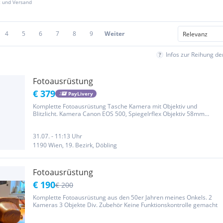
z und Versand
4
5
6
7
8
9
Weiter
Infos zur Reihung d
Fotoausrüstung
€ 379
PayLivery
Komplette Fotoausrüstung Tasche Kamera mit Objektiv und
Blitzlicht. Kamera Canon EOS 500, Spiegelrflex Objektiv 58mm
Canon ZOOM M LENS (AF/M) EF 28-80mm 1:3.5-5.6 lll
ULTRASONIC,und Blitzlicht.Aus Altersgründen abzugeben.
31.07. - 11:13 Uhr
1190 Wien, 19. Bezirk, Döbling
Fotoausrüstung
€ 190
€ 200
Komplette Fotoausrüstung aus den 50er Jahren meines Onkels. 2
Kameras 3 Objekte Div. Zubehör Keine Funktionskontrolle gemacht