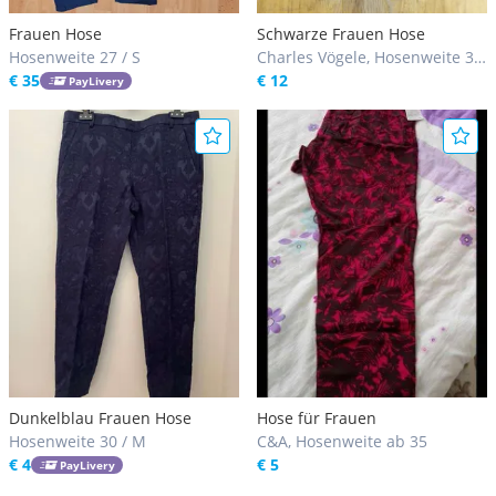
Frauen Hose
Schwarze Frauen Hose
Hosenweite 27 / S
Charles Vögele, Hosenweite 30
€ 35
/ M
€ 12
PayLivery
Dunkelblau Frauen Hose
Hose für Frauen
Hosenweite 30 / M
C&A, Hosenweite ab 35
€ 4
€ 5
PayLivery