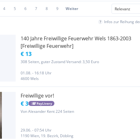
4
5
6
7
8
9
Weiter
Infos zur Reihung d
140 Jahre Freiwillige Feuerwehr Wels 1863-2003
[Freiwillige Feuerwehr]
€ 13
308 Seiten, guter Zustand Versand: 3,50 Euro
01.08. - 16:18 Uhr
4600 Wels
Freiwillige vor!
€ 3
PayLivery
Von Alexander Kent 224 Seiten
29.06. - 07:54 Uhr
1190 Wien, 19. Bezirk, Döbling