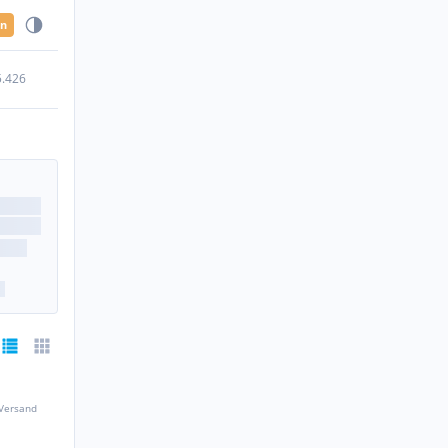
en
5.426
 Versand