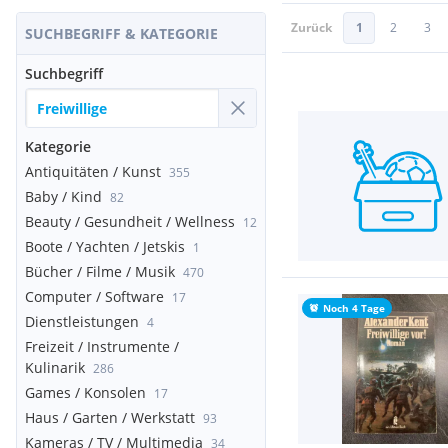
Zurück
1
2
3
SUCHBEGRIFF & KATEGORIE
Suchbegriff
Kategorie
Antiquitäten / Kunst
355
Baby / Kind
82
Beauty / Gesundheit / Wellness
12
Boote / Yachten / Jetskis
1
Bücher / Filme / Musik
470
Computer / Software
17
Noch 4 Tage
Dienstleistungen
4
Freizeit / Instrumente /
Kulinarik
286
Games / Konsolen
17
Haus / Garten / Werkstatt
93
Kameras / TV / Multimedia
34