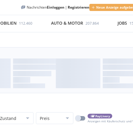
Nachrichten
Einloggen
|
Registrieren
Neue Anzeige aufgeb
OBILIEN
AUTO & MOTOR
JOBS
112.460
207.864
1
PayLivery
Zustand
Preis
Anzeigen mit Käuferschutz und