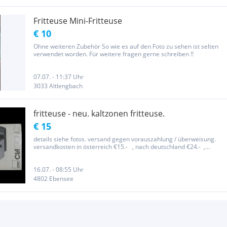
Fritteuse Mini-Fritteuse
€ 10
Ohne weiteren Zubehör So wie es auf den Foto zu sehen ist selten
verwendet worden. Für weitere fragen gerne schreiben !!
07.07. - 11:37 Uhr
3033 Altlengbach
fritteuse - neu. kaltzonen fritteuse.
€ 15
details siehe fotos. versand gegen vorauszahlung / überweisung.
versandkosten in österreich €15.- , nach deutschland €24.- ,
kosten ins weitere ausland auf anfrage gegen bekanntgabe des
landes. privatverkauf, keine garantie, keine gewähr bezüglich...
16.07. - 08:55 Uhr
4802 Ebensee