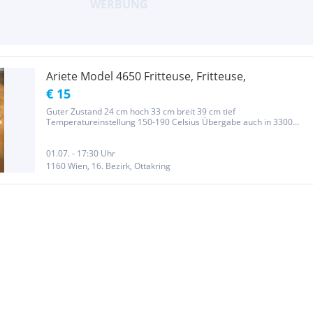
Ariete Model 4650 Fritteuse, Fritteuse,
€ 15
Guter Zustand 24 cm hoch 33 cm breit 39 cm tief
Temperatureinstellung 150-190 Celsius Übergabe auch in 3300
Amstetten möglich Keine Gewährleistung keine Rücknahme Irrtum
ausgeschlossen Wenn Sie auf „weitere Anzeigen von diesem User“
klicken, können Sie...
01.07. - 17:30 Uhr
1160 Wien, 16. Bezirk, Ottakring