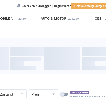
Nachrichten
Einloggen
|
Registrieren
Neue Anzeige aufgeb
OBILIEN
AUTO & MOTOR
JOBS
112.430
204.750
1
PayLivery
Zustand
Preis
Anzeigen mit Käuferschutz und