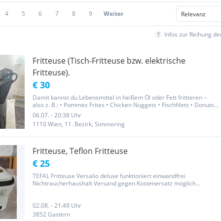
4
5
6
7
8
9
Weiter
Infos zur Reihung d
Fritteuse (Tisch-Fritteuse bzw. elektrische
Fritteuse).
€ 30
Damit kannst du Lebensmittel in heißem Öl oder Fett frittieren –
also z. B.: • Pommes Frites • Chicken Nuggets • Fischfilets • Donuts
oder Churros • Gemüsechips Das Modell auf dem Bild scheint eine
06.07. - 20:38 Uhr
SILVERCREST (SFM 850 B2)
1110 Wien, 11. Bezirk, Simmering
Fritteuse, Teflon Fritteuse
€ 25
TEFAL Fritteuse Versalio deluxe funktioniert einwandfrei
Nichtraucherhaushalt Versand gegen Kostenersatz möglich
PRIVATVERKAUF !
02.08. - 21:49 Uhr
3852 Gastern