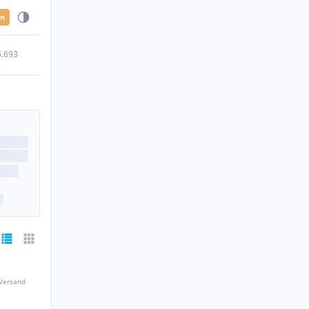
en
5.693
 Versand