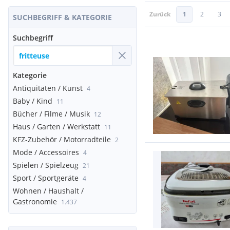
Zurück
1
2
3
SUCHBEGRIFF & KATEGORIE
Suchbegriff
Kategorie
Antiquitäten / Kunst
4
Baby / Kind
11
Bücher / Filme / Musik
12
Haus / Garten / Werkstatt
11
KFZ-Zubehör / Motorradteile
2
Mode / Accessoires
4
Spielen / Spielzeug
21
Sport / Sportgeräte
4
Wohnen / Haushalt /
Gastronomie
1.437