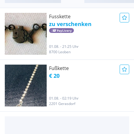
Fusskette
zu verschenken
PayLivery
01.08. - 21:25 Uhr
8700 Leoben
Fußkette
€ 20
01.08. - 02:19 Uhr
2201 Gerasdorf