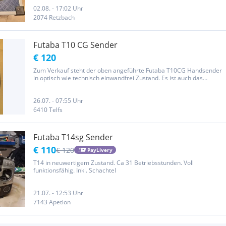
02.08. - 17:02 Uhr
2074 Retzbach
Futaba T10 CG Sender
€ 120
Zum Verkauf steht der oben angeführte Futaba T10CG Handsender
in optisch wie technisch einwandfrei Zustand. Es ist auch das
Betriebshandbuch dabei. Der Sender ist optisch wie technisch im
neuwertigen Zustand . Bei weiteren Fragen oder mehr Fotos
einfach...
26.07. - 07:55 Uhr
6410 Telfs
Futaba T14sg Sender
€ 110
€ 120
PayLivery
T14 in neuwertigem Zustand. Ca 31 Betriebsstunden. Voll
funktionsfähig. Inkl. Schachtel
21.07. - 12:53 Uhr
7143 Apetlon