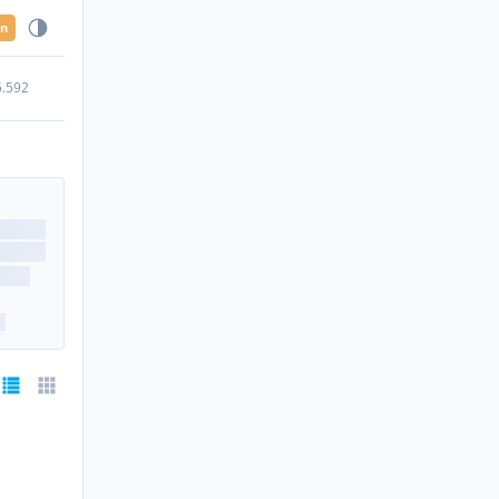
en
5.592