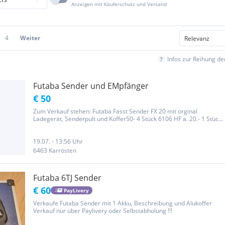
Anzeigen mit Käuferschutz und Versand
4
Weiter
Infos zur Reihung d
Futaba Sender und EMpfänger
€ 50
Zum Verkauf stehen: Futaba Fasst Sender FX 20 mit orginal
Ladegerät, Senderpult und Koffer50- 4 Stück 6106 HF a. 20.- 1 Stück
6106HFC a 30.- 1 Stück X Power R7 20.- 1 Stück X Power R8D 25.- 1
STück Indoor 15.- Alle Empfänger sind Fasst kompatiebel
19.07. - 13:56 Uhr
6463 Karrösten
Futaba 6TJ Sender
€ 60
PayLivery
Verkaufe Futaba Sender mit 1 Akku, Beschreibung und Alukoffer
Verkauf nur über Paylivery oder Selbstabholung !!!