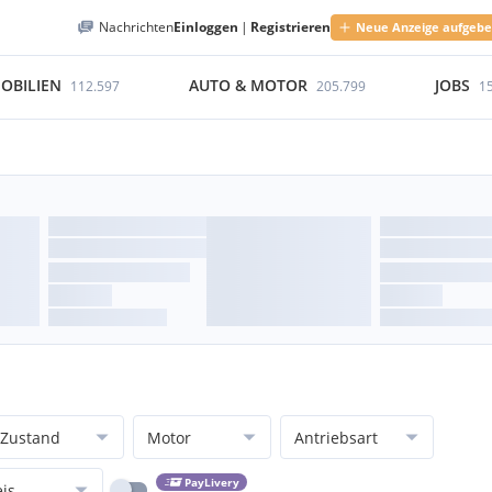
Nachrichten
Einloggen
|
Registrieren
Neue Anzeige aufgeb
OBILIEN
AUTO & MOTOR
JOBS
112.597
205.799
1
Zustand
Motor
Antriebsart
PayLivery
eis